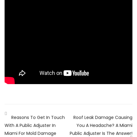
Reasons To Get In Touch
Roof Leak Damage Causing
With A Public Adjuster In
You A Headache? A Miami
Miami For Mold Damage
Public Adjuster Is The Answer!