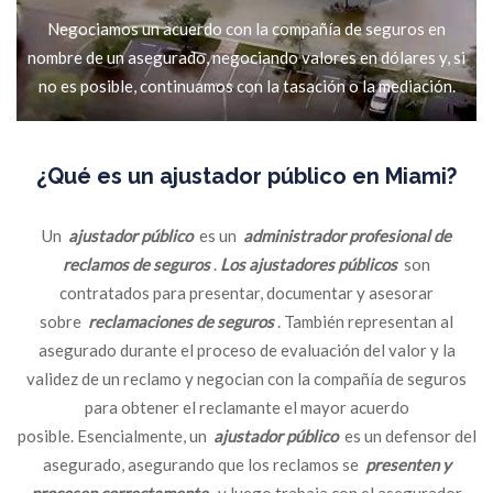
Negociamos un acuerdo con la compañía de seguros en
nombre de un asegurado, negociando valores en dólares y, si
no es posible, continuamos con la tasación o la mediación.
¿Qué es un ajustador público en Miami?
Un
ajustador público
es un
administrador profesional de
reclamos de seguros
.
Los ajustadores públicos
son
contratados para presentar, documentar y asesorar
sobre
reclamaciones de seguros
. También representan al
asegurado durante el proceso de evaluación del valor y la
validez de un reclamo y negocian con la compañía de seguros
para obtener el reclamante el mayor acuerdo
posible. Esencialmente, un
ajustador público
es un defensor del
asegurado, asegurando que los reclamos se
presenten y
procesen correctamente
, y luego trabaja con el asegurador