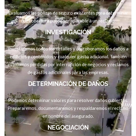
Evaluamos las pólizas de seguro existentes para determinar
qué cobertura puede ser aplicable a un reclamo.
INVESTIGACIÓN
Investigamos todos los detalles y corroboramos los daños a
edificios y contenidos y cualquier gasto adicional. También
evaluamos pérdidas por interrupción de negocios y reclamos
de gastos adicionales para las empresas.
DETERMINACIÓN DE DAÑOS
Podemos determinar valores para resolver daños cubiertos.
Prepararemos, documentaremos y respaldaremos el reclamo
en nombre del asegurado.
NEGOCIACIÓN